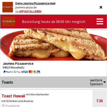
Deine Jasmins Pizzaservice-App!
jasmins-pizza.de
>> APP INSTALLIEREN
Bestellung heute ab 08:00 Uhr möglich
Jasmins Pizzaservice
04610 Meuselwitz
weitere
Toasts
Speisen
mit Käse überbacken
Toast Hawaii
7.30
mit Schinken und Ananas
Produktinfo