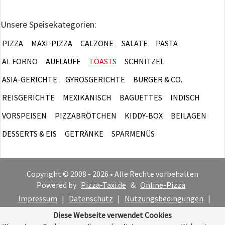
Unsere Speisekategorien:
PIZZA
MAXI-PIZZA
CALZONE
SALATE
PASTA
AL FORNO
AUFLÄUFE
TOASTS
SCHNITZEL
ASIA-GERICHTE
GYROSGERICHTE
BURGER & CO.
REISGERICHTE
MEXIKANISCH
BAGUETTES
INDISCH
VORSPEISEN
PIZZABRÖTCHEN
KIDDY-BOX
BEILAGEN
DESSERTS & EIS
GETRÄNKE
SPARMENÜS
Copyright © 2008 - 2026 • Alle Rechte vorbehalten
Powered by
Pizza-Taxi.de
&
Online-Pizza
Impressum
|
Datenschutz
|
Nutzungsbedingungen
|
Cookie-Hinweis
Diese Webseite verwendet Cookies